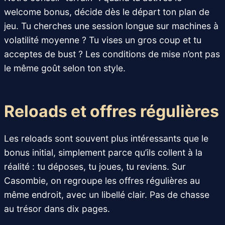
welcome bonus, décide dès le départ ton plan de
jeu. Tu cherches une session longue sur machines à
volatilité moyenne ? Tu vises un gros coup et tu
acceptes de bust ? Les conditions de mise n’ont pas
le même goût selon ton style.
Reloads et offres régulières
Les reloads sont souvent plus intéressants que le
bonus initial, simplement parce qu’ils collent à la
réalité : tu déposes, tu joues, tu reviens. Sur
Casombie, on regroupe les offres régulières au
même endroit, avec un libellé clair. Pas de chasse
au trésor dans dix pages.