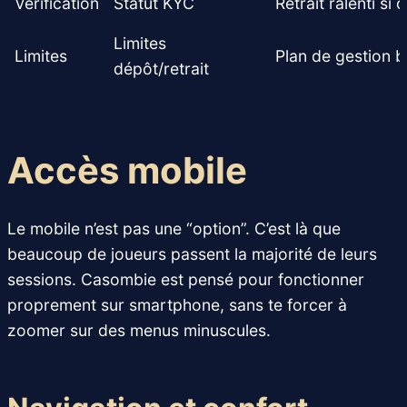
Vérification
Statut KYC
Retrait ralenti si
Limites
Limites
Plan de gestion b
dépôt/retrait
Accès mobile
Le mobile n’est pas une “option”. C’est là que
beaucoup de joueurs passent la majorité de leurs
sessions. Casombie est pensé pour fonctionner
proprement sur smartphone, sans te forcer à
zoomer sur des menus minuscules.