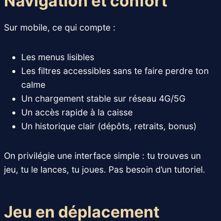
Navigation et confort
Sur mobile, ce qui compte :
Les menus lisibles
Les filtres accessibles sans te faire perdre ton
calme
Un chargement stable sur réseau 4G/5G
Un accès rapide à la caisse
Un historique clair (dépôts, retraits, bonus)
On privilégie une interface simple : tu trouves un
jeu, tu le lances, tu joues. Pas besoin d’un tutoriel.
Jeu en déplacement