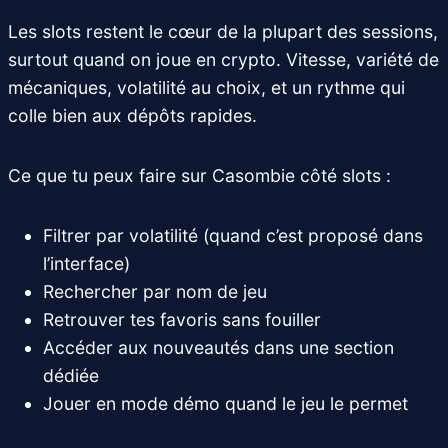
Les slots restent le cœur de la plupart des sessions,
surtout quand on joue en crypto. Vitesse, variété de
mécaniques, volatilité au choix, et un rythme qui
colle bien aux dépôts rapides.
Ce que tu peux faire sur Casombie côté slots :
Filtrer par volatilité (quand c’est proposé dans
l’interface)
Rechercher par nom de jeu
Retrouver tes favoris sans fouiller
Accéder aux nouveautés dans une section
dédiée
Jouer en mode démo quand le jeu le permet