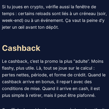
Si tu joues en crypto, vérifie aussi la fenêtre de
temps : certains reloads sont liés à un créneau (soir,
week-end) ou à un événement. Ça vaut la peine d’y
jeter un œil avant ton dépôt.
Cashback
Le cashback, c’est la promo la plus “adulte”. Moins
flashy, plus utile. Là, tout se joue sur le calcul :
pertes nettes, période, et forme de crédit. Quand le
cashback arrive en bonus, il repart avec des
conditions de mise. Quand il arrive en cash, il est
plus simple à retirer, mais il peut être plafonné.