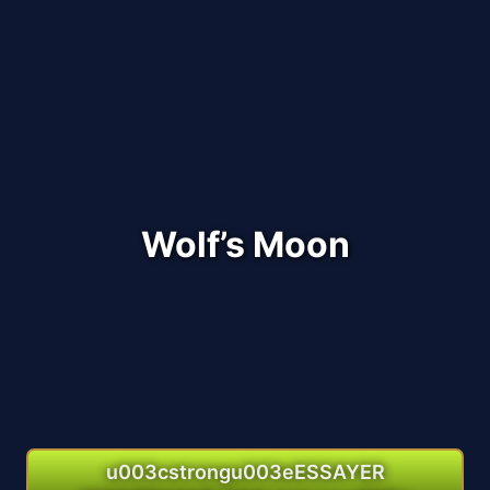
Wolf’s Moon
u003cstrongu003eESSAYER