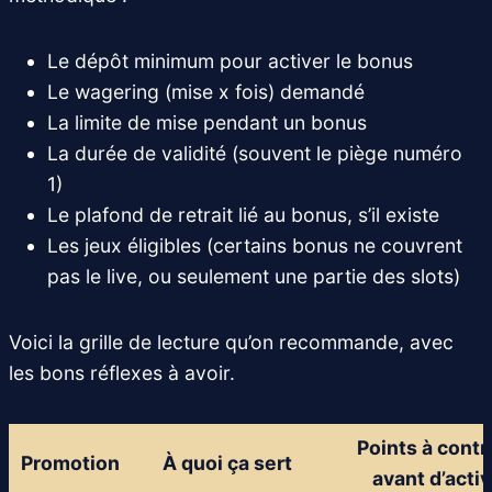
Le dépôt minimum pour activer le bonus
Le wagering (mise x fois) demandé
La limite de mise pendant un bonus
La durée de validité (souvent le piège numéro
1)
Le plafond de retrait lié au bonus, s’il existe
Les jeux éligibles (certains bonus ne couvrent
pas le live, ou seulement une partie des slots)
Voici la grille de lecture qu’on recommande, avec
les bons réflexes à avoir.
Points à contr
Promotion
À quoi ça sert
avant d’activ