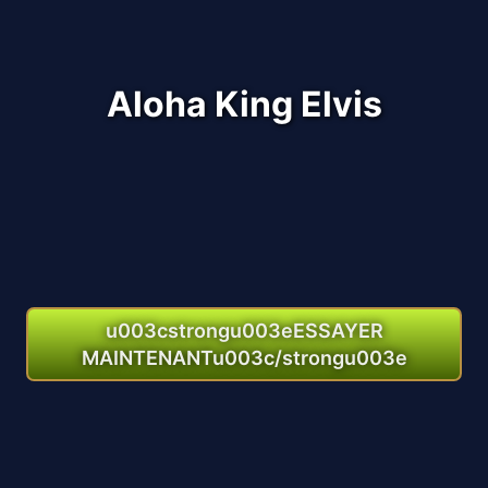
Aloha King Elvis
u003cstrongu003eESSAYER
MAINTENANTu003c/strongu003e