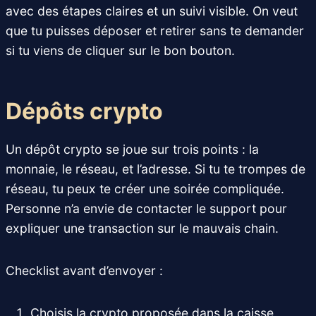
avec des étapes claires et un suivi visible. On veut
que tu puisses déposer et retirer sans te demander
si tu viens de cliquer sur le bon bouton.
Dépôts crypto
Un dépôt crypto se joue sur trois points : la
monnaie, le réseau, et l’adresse. Si tu te trompes de
réseau, tu peux te créer une soirée compliquée.
Personne n’a envie de contacter le support pour
expliquer une transaction sur le mauvais chain.
Checklist avant d’envoyer :
Choisis la crypto proposée dans la caisse