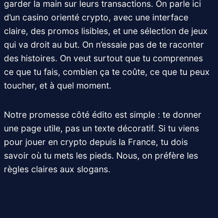
garder la main sur leurs transactions. On parle ici
d’un casino orienté crypto, avec une interface
claire, des promos lisibles, et une sélection de jeux
qui va droit au but. On n’essaie pas de te raconter
des histoires. On veut surtout que tu comprennes
ce que tu fais, combien ça te coûte, ce que tu peux
toucher, et à quel moment.
Notre promesse côté édito est simple : te donner
une page utile, pas un texte décoratif. Si tu viens
pour jouer en crypto depuis la France, tu dois
savoir où tu mets les pieds. Nous, on préfère les
règles claires aux slogans.