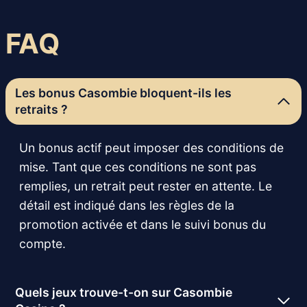
FAQ
Les bonus Casombie bloquent-ils les
retraits ?
Un bonus actif peut imposer des conditions de
mise. Tant que ces conditions ne sont pas
remplies, un retrait peut rester en attente. Le
détail est indiqué dans les règles de la
promotion activée et dans le suivi bonus du
compte.
Quels jeux trouve-t-on sur Casombie