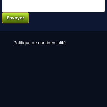
Envoyer
Politique de confidentialité