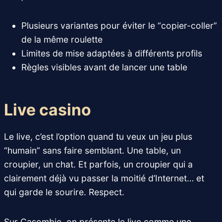
Plusieurs variantes pour éviter le “copier-coller”
de la même roulette
Limites de mise adaptées à différents profils
Règles visibles avant de lancer une table
Live casino
Le live, c’est l’option quand tu veux un jeu plus
“humain” sans faire semblant. Une table, un
croupier, un chat. Et parfois, un croupier qui a
clairement déjà vu passer la moitié d’Internet… et
qui garde le sourire. Respect.
Sur Casombie, on présente le live comme une