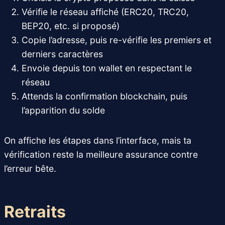
Vérifie le réseau affiché (ERC20, TRC20,
BEP20, etc. si proposé)
Copie l’adresse, puis re-vérifie les premiers et
derniers caractères
Envoie depuis ton wallet en respectant le
réseau
Attends la confirmation blockchain, puis
l’apparition du solde
On affiche les étapes dans l’interface, mais ta
vérification reste la meilleure assurance contre
l’erreur bête.
Retraits